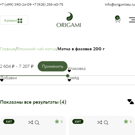
+7 (499) 390-24-09
+7 (926) 256-40-75
Info@origamitea.ru
0
Каталог
Главная
Японский чай матча
Матча в фасовке 200 г
2 604 ₽
7 207 ₽
Применить
Упаковка
Добавки
Грейд
Показаны все результаты (4)
5
5
ХИТ
ХИТ