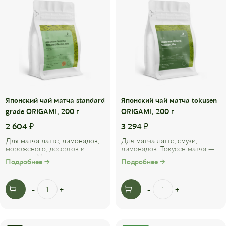
Японский чай матча standard
Японский чай матча tokusen
grade ORIGAMI, 200 г
ORIGAMI, 200 г
2 604
₽
3 294
₽
Для матча латте, лимонадов,
Для матча латте, смузи,
мороженого, десертов и
лимонадов. Токусен матча —
выпечки. Матча стандарт
это сорт японского матча,
Подробнее →
Подробнее →
грейд ORIGAMI TEA имеет
который по качеству
насыщенный вкус ...
органолептики ...