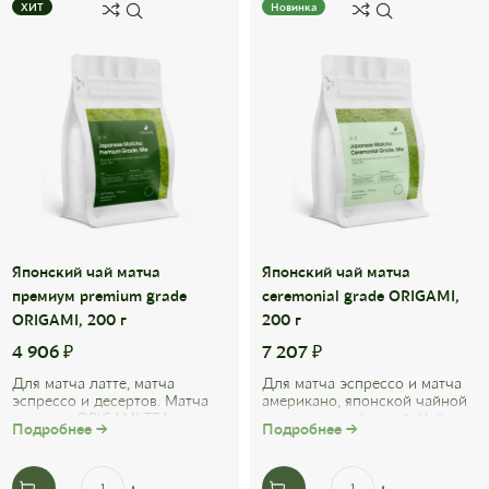
ХИТ
Новинка
Японский чай матча
Японский чай матча
премиум premium grade
ceremonial grade ORIGAMI,
ORIGAMI, 200 г
200 г
4 906
₽
7 207
₽
Для матча латте, матча
Для матча эспрессо и матча
эспрессо и десертов. Матча
американо, японской чайной
премиум ORIGAMI TEA из
церемонии и фрешей. Чай
Подробнее →
Подробнее →
японской префектуры ...
матча церемониальный
изготавливается ...