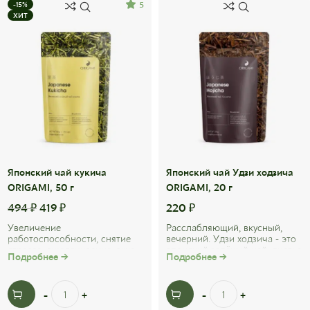
5
-15%
ХИТ
Японский чай кукича
Японский чай Удзи ходзича
ORIGAMI, 50 г
ORIGAMI, 20 г
494
₽
419
₽
220
₽
Увеличение
Расслабляющий, вкусный,
работоспособности, снятие
вечерний. Удзи ходзича - это
стресса, ощелачивание, вкус.
японский зелёный чай, листья
Подробнее →
Подробнее →
Японский чай кукича
которого были обжарены в
производят из чайного листа
течение ...
с ...