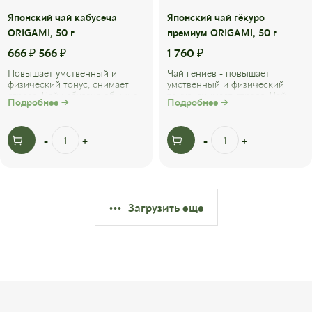
Японский чай кабусеча
Японский чай гёкуро
ORIGAMI, 50 г
премиум ORIGAMI, 50 г
666
₽
566
₽
1 760
₽
Повышает умственный и
Чай гениев - повышает
физический тонус, снимает
умственный и физический
стресс. Чай кабусеча обычно
тонус, снимает стресс. Чай
Подробнее →
Подробнее →
описывается как средняя
гёкуро в переводе с
точка между ...
японского «драгоценная ...
Загрузить еще