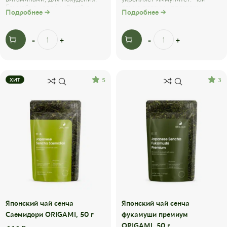
Генмайча - зелёный чай с
сенча органик премиум -
Подробнее →
Подробнее →
обжаренным рисом на основе
органический японский чай,
сенча с ...
который ...
5
3
ХИТ
Японский чай сенча
Японский чай сенча
Саемидори ORIGAMI, 50 г
фукамуши премиум
ORIGAMI, 50 г