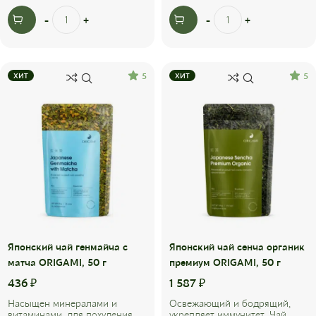
5
5
ХИТ
ХИТ
Японский чай генмайча с
Японский чай сенча органик
матча ORIGAMI, 50 г
премиум ORIGAMI, 50 г
436
₽
1 587
₽
Насыщен минералами и
Освежающий и бодрящий,
витаминами, для похудения.
укрепляет иммунитет. Чай