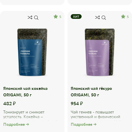
5
5
ХИТ
Японский чай кокейча
Японский чай гёкуро
ORIGAMI, 50 г
ORIGAMI, 50 г
482
₽
954
₽
Тонизирует и снимает
Чай гениев - повышает
усталость. Кокейча –
умственный и физический
единственный японский чай,
тонус, снимает стресс. Чай
Подробнее →
Подробнее →
который можно заваривать не
гёкуро в переводе с
менее 3 раз без ...
японского «драгоценная ...