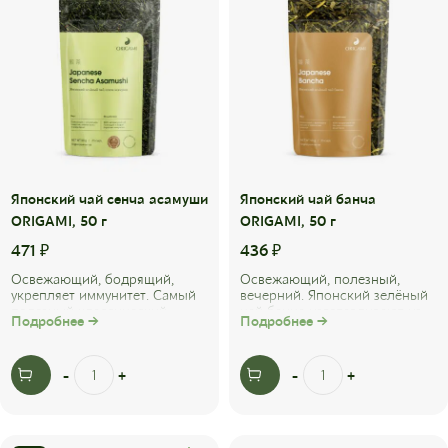
Японский чай сенча асамуши
Японский чай банча
ORIGAMI, 50 г
ORIGAMI, 50 г
471
₽
436
₽
Освежающий, бодрящий,
Освежающий, полезный,
укрепляет иммунитет. Самый
вечерний. Японский зелёный
полезный классический
чай банча изготавливают из
Подробнее →
Подробнее →
зелёный чай, обладает
листьев и стеблей урожая
натуральным ...
конца лета или ...