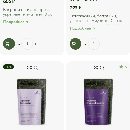
666
₽
793
₽
Бодрит и снимает стресс,
укрепляет иммунитет. Вкус
Освежающий, бодрящий,
сладковатый с утончённой
укрепляет иммунитет. Сенча
Подробнее →
терпкостью, который
фукамуши премиум ORIGAMI
сопровождается ...
Подробнее →
TEA - японский зелёный чай,
особенностью ...
5
-15%