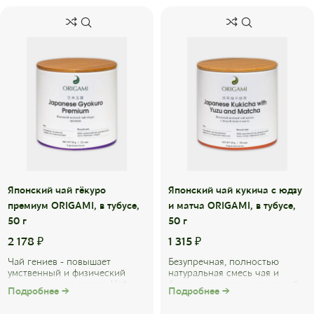
Японский чай гёкуро
Японский чай кукича с юдзу
премиум ORIGAMI, в тубусе,
и матча ORIGAMI, в тубусе,
50 г
50 г
2 178
₽
1 315
₽
Чай гениев - повышает
Безупречная, полностью
умственный и физический
натуральная смесь чая и
тонус, снимает стресс. Чай
фруктов, сочетающая мягкий
Подробнее →
Подробнее →
гёкуро в переводе с
вкус церемониального сорта
японского «драгоценная ...
матча с богатым ...