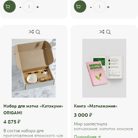
Набор для матча «Катакучи»
Книга «Матчамания»
ORIGAMI
3 000
₽
4 875
₽
Мир захлестнула
матчамания: напиток монахов
В состав набора для
и чайных мастеров стал
приготовления японского чая
Подробнее →