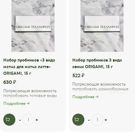
Набор пробников «3 вида
Набор пробников 3 вида
матча для матча латте»
сенчи ORIGAMI, 15 г
ORIGAMI, 15 г
522
₽
630
₽
Потрясающая возможность
попробовать разнообразные
Потрясающая возможность
виды чая сенча от ORIGAMI:
попробовать топовые виды
Подробнее →
Японский чай сенча асамуши,
матча для матча латте от
Подробнее →
регион ...
ORIGAMI: Японский чай матча
стандарт ...