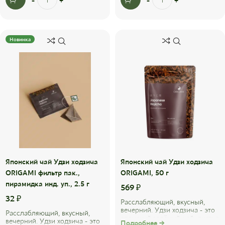
Новинка
Японский чай Удзи ходзича
Японский чай Удзи ходзича
ORIGAMI фильтр пак.,
ORIGAMI, 50 г
пирамидка инд. уп., 2.5 г
569
₽
32
₽
Расслабляющий, вкусный,
вечерний. Удзи ходзича - это
Расслабляющий, вкусный,
японский зелёный чай, листья
вечерний. Удзи ходзича - это
Подробнее →