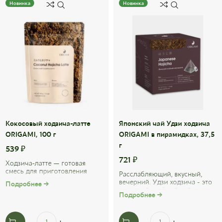
Новинка
Новинка
Кокосовый ходзича-латте
Японский чай Удзи ходзича
ORIGAMI, 100 г
ORIGAMI в пирамидках, 37,5
г
539
₽
721
₽
Ходзича-латте — готовая
смесь для приготовления
Расслабляющий, вкусный,
напитка на основе
вечерний. Удзи ходзича - это
Подробнее →
премиального японского
японский зелёный чай, листья
пудрового чая ходзича из ...
Подробнее →
которого были обжарены в
течение ...