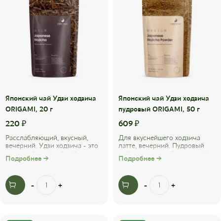
Японский чай Удзи ходзича
Японский чай Удзи xодзича
ORIGAMI, 20 г
пудровый ORIGAMI, 50 г
220
₽
609
₽
Расслабляющий, вкусный,
Для вкуснейшего ходзича
вечерний. Удзи ходзича - это
латте, вечерний. Пудровый
японский зелёный чай, листья
чай ходзича — обжаренный
Подробнее →
Подробнее →
которого были обжарены в
зелёный чай ходзича,
течение ...
перемолотый в пудру. ...