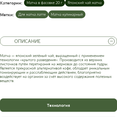
Категории:
Матча в фасовке 20 г
Японский чай матча
Метки:
Для матча латте
Матча кулинарный
ОПИСАНИЕ
Матча — японский зелёный чай, выращенный с применением
технологии «крытого разведения». Производится из верхних
листочков путём перетирания на жерновах до состояния пудры.
Является прекрасной альтернативой кофе, обладает уникальным
тонизирующим и расслабляющим действием, благоприятно
воздействует на организм за счёт высокого содержания полезных
веществ.
Технология