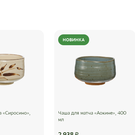
НОВИНКА
а «Сиросино»,
Чаша для матча «Аокине», 400
мл
2 938
₽