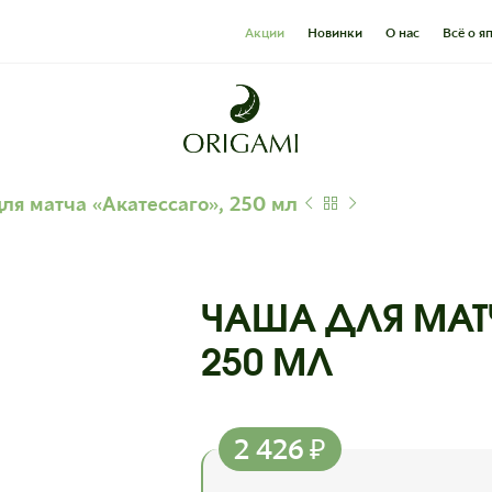
Акции
Новинки
О нас
Всё о я
ля матча «Акатессаго», 250 мл
ЧАША ДЛЯ МАТ
250 МЛ
2 426
₽