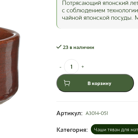
Потрясающий японский лет
с соблюдением технологии
чайной японской посуды. 
23 в наличии
В корзину
Артикул:
A3014-051
Категория:
Чаши тяван для ма