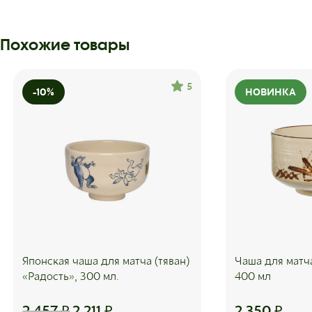
Похожие товары
5
-10%
НОВИНКА
Японская чаша для матча (тяван)
Чаша для матч
«Радость», 300 мл.
400 мл
2 457
₽
2 211
₽
2 350
₽