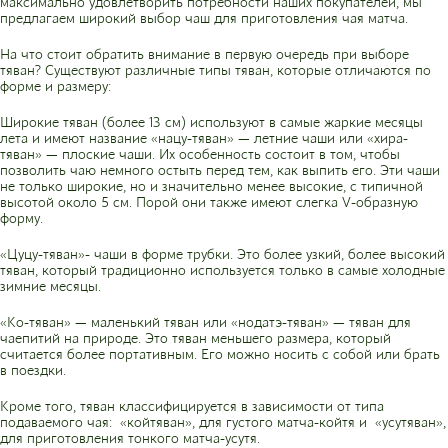
максимально удовлетворить потребности наших покупателей, мы
предлагаем широкий выбор чаш для приготовления чая матча.
На что стоит обратить внимание в первую очередь при выборе
тяван? Существуют различные типы тяван, которые отличаются по
форме и размеру:
Широкие тяван (более 13 см) используют в самые жаркие месяцы
лета и имеют название «нацу-тяван» — летние чаши или «хира-
тяван» — плоские чаши. Их особенность состоит в том, чтобы
позволить чаю немного остыть перед тем, как выпить его. Эти чаши
не только широкие, но и значительно менее высокие, с типичной
высотой около 5 см. Порой они также имеют слегка V-образную
форму.
«Цуцу-тяван»- чаши в форме трубки. Это более узкий, более высокий
тяван, который традиционно используется только в самые холодные
зимние месяцы.
«Ко-тяван» — маленький тяван или «нодатэ-тяван» — тяван для
чаепитий на природе. Это тяван меньшего размера, который
считается более портативным. Его можно носить с собой или брать
в поездки.
Кроме того, тяван классифицируется в зависимости от типа
подаваемого чая: «койтяван», для густого матча-койтя и «усутяван»,
для приготовления тонкого матча-усутя.