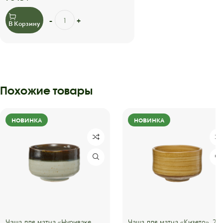
В Корзину
Похожие товары
НОВИНКА
НОВИНКА
Чаша для матча «Нуриваке
Чаша для матча «Кизето», 25