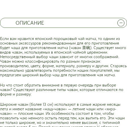
ОПИСАНИЕ
Если вам нравится японский порошковый чай матча, то одним из
основных аксессуаров рекомендованным для его приготовления
будет чаша для приготовления матча (чаван 茶碗). Существует много
видов чаван, используемых в японской чайной церемонии.
Непосредственный выбор чаши зависит от многих соображений.
Чаван можно классифицировать по разным признакам:
производителю, цвету, форме, материалу, размеру и другим. Стараясь
максимально удовлетворить потребности наших покупателей, мы
предлагаем широкий выбор чаш для приготовления чая матча.
На что стоит обратить внимание в первую очередь при выборе
чаван? Существуют различные типы чаван, которые отличаются по
форме и размеру:
Широкие чаван (более 13 см) используют в самые жаркие месяцы
лета и имеют название «нацу-чаван» — летние чаши или «хира-
чаван» — плоские чаши. Их особенность состоит в том, чтобы
позволить чаю немного остыть перед тем, как выпить его. Эти чаши
не только широкие, но и значительно менее высокие, с типичной
высотой около 5 см. Порой они также имеют слегка V-образную