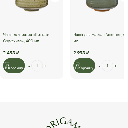
Чаша для матча «Киттате
Чаша для матча «Аокине», 4
Охукехива», 400 мл
мл
2 498
₽
2 938
₽
В Корзину
В Корзину