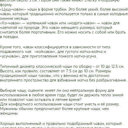
форму.
«Цуцу-чаван»- чаши в форме трубки. Это более узкий, более высокий
чаван, который традиционно используется только в самые холодные
зимние месяцы.
«Ко-чаван» — маленький чаван или «нодатэ-чаван» — чаван для
чаепитий на природе. Это чаван меньшего размера, который
считается более портативным. Его можно носить с собой или брать
в поездки.
Кроме того, чаван классифицируется в зависимости от типа
подаваемого чая: «койчаван», для густого матча-койча и
«усучаван», для приготовления тонкого матча-усуча.
Типичный диаметр классической чаши по ободку ~ от 10 до 12.5 см.
Высота, как правило, составляет от 7.5 см до 10 см. Размеры
традиционной чаши таковы, что у венчика есть достаточно
внутреннего пространства для взбивания матча без разбрызгивания.
Выбирая чашу, оцените: имеет ли она нейтральную форму для
использования в любое время года, будет ли держать тепло зимой
или позволит чаю остывать в летнее время?
Для комфортного использования чаши стоит учесть и её размер.
Мужчины обычно предпочитают более крупные чаши, чем
женщины.
Хорошо выполненный и правильно подобранный чаван, который
нравится вам по стилю и внешнему виду, позволит получать