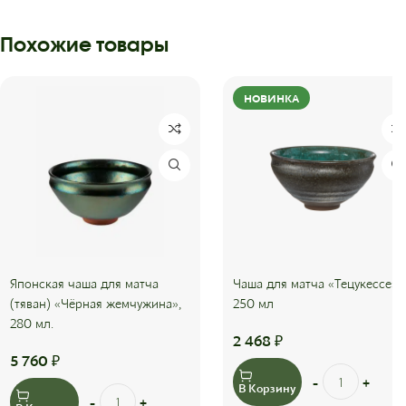
Похожие товары
НОВИНКА
Японская чаша для матча
Чаша для матча «Тецукессе»,
(тяван) «Чёрная жемчужина»,
250 мл
280 мл.
2 468
₽
5 760
₽
В Корзину