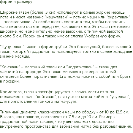
форме и размеру:
Широкие тяван (более 13 см) используют в самые жаркие месяцы
лета и имеют название “нацу-тяван” – летние чаши или “хира-тяван”
– плоские чаши. Их особенность состоит в том, чтобы позволить
чаю немного остыть перед тем, как выпить его. Эти чаши не только
широкие, но и значительно менее высокие, с типичной высотой
около 5 см. Порой они также имеют слегка V-образную форму.
“Цуцу-тяван”- чаши в форме трубки. Это более узкий, более высокий
тяван, который традиционно используется только в самые холодные
зимние месяцы.
“Ко-тяван” – маленький тяван или “нодатэ-тяван” – тяван для
чаепитий на природе. Это тяван меньшего размера, который
считается более портативным. Его можно носить с собой или брать
в поездки.
Кроме того, тяван классифицируется в зависимости от типа
подаваемого чая: “койтяван”, для густого матча-койтя и “усутяван”,
для приготовления тонкого матча-усутя.
Типичный диаметр классической чаши по ободку ~ от 10 до 12.5 см.
Высота, как правило, составляет от 7.5 см до 10 см. Размеры
традиционной чаши таковы, что у венчика есть достаточно
внутреннего пространства для взбивания матча без разбрызгивания.