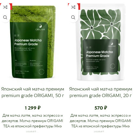
ХИТ
ХИТ
Японский чай матча премиум
Японский чай матча премиум
premium grade ORIGAMI, 50 г
premium grade ORIGAMI, 20 г
1 299
₽
570
₽
Для матча латте, матча эспрессо и
Для матча латте, матча эспрессо и
десертов. Матча премиум ORIGAMI
десертов. Матча премиум ORIGAMI
TEA из японской префектуры Миэ
TEA из японской префектуры Миэ
имеет ...
имеет ...