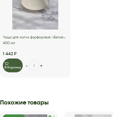
Чаша для матча фарфоровая «Белая»,
400 мл
1 442
₽
В Корзину
Похожие товары
5