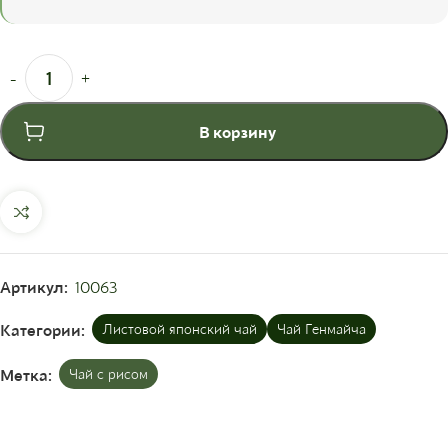
В корзину
Артикул:
10063
Категории:
Листовой японский чай
Чай Генмайча
Метка:
Чай с рисом